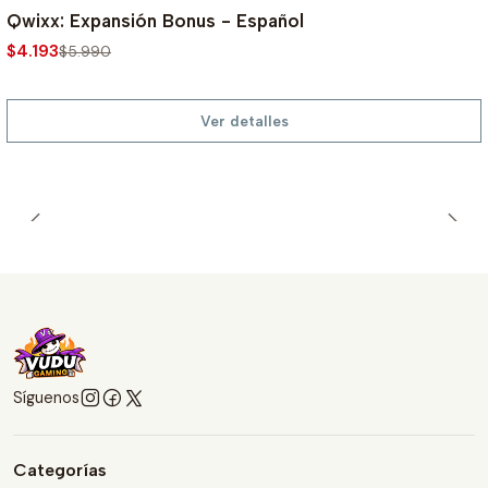
-30%
Qwixx: Expansión Bonus - Español
$4.193
$5.990
Ver detalles
Síguenos
Categorías