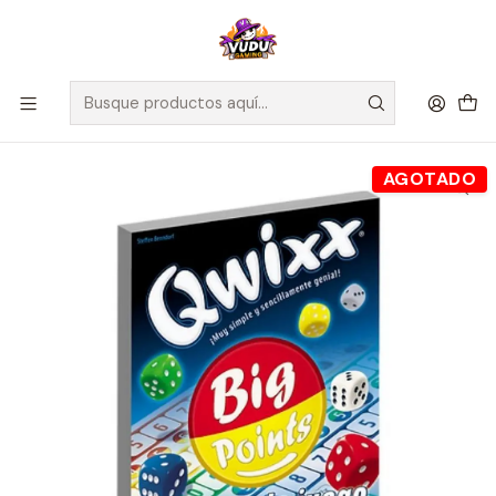
🚀 ¡Despachamos a todo Chile! Envío GRATIS a Regiones sobre
$100.000 y a RM sobre $35.000
Inicio
Juegos de Mesa
Editorial
Fractal
Qwixx: Expansión Big Points - Español
AGOTADO