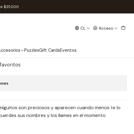
l
re $35.000
CL
Acceso
zza - Español
regar al Carro
Comprar ahora
ccesorios
Puzzles
Gift Cards
Eventos
 favoritos
ones
 amiguitos son preciosos y aparecen cuando menos te lo
cuerdes sus nombres y los llames en el momento