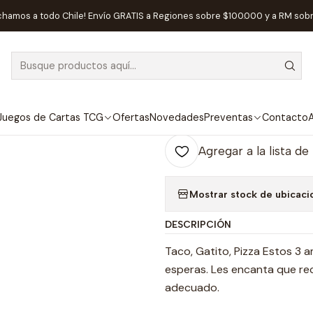
Inicio
Juegos de Mesa
Competitivos
Taco Gatito Pizza - Españo
chamos a todo Chile! Envío GRATIS a Regiones sobre $100.000 y a RM sob
|
Taco Gatito Pi
Ag
Juegos de Cartas TCG
Ofertas
Novedades
Preventas
Contacto
A
Cantidad
Agregar a la lista de
Mostrar stock de ubicaci
DESCRIPCIÓN
Taco, Gatito, Pizza Estos 3
esperas. Les encanta que re
adecuado.