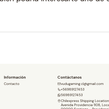
Comprar ahora
Información
Contáctanos
Contacto
vudugaming.cl@gmail.com
+56989127453
56989127453
Chilexpress Shipping Location
Avenida Providencia 1108, Loca
00000 Santiago - Providenci