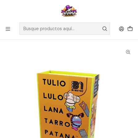
🚀 ¡Despachamos a todo Chile! Envío GRATIS a Regiones sobre
$100.000 y a RM sobre $35.000
Inicio
Juegos de Mesa
Cartas
Tulio Lulo Lana Tarro Patana 31 Minutos - Español