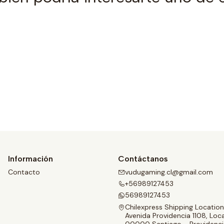
Ver detalles
Información
Contáctanos
Contacto
vudugaming.cl@gmail.com
+56989127453
56989127453
Chilexpress Shipping Location
Avenida Providencia 1108, Loca
00000 Santiago - Providenci