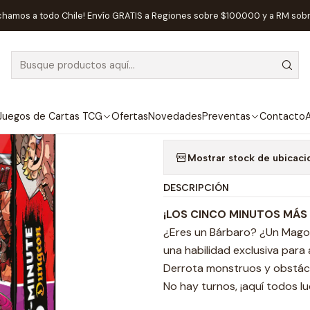
nicio
Juegos de Mesa
Competitivos
5 Minute Dungeon - Españo
chamos a todo Chile! Envío GRATIS a Regiones sobre $100.000 y a RM sob
|
AGOTADO
5 Minute Dung
Agregar a la lista de
Juegos de Cartas TCG
Ofertas
Novedades
Preventas
Contacto
A
Mostrar stock de ubicaci
DESCRIPCIÓN
¡LOS CINCO MINUTOS MÁS 
¿Eres un Bárbaro? ¿Un Mago
una habilidad exclusiva para 
Derrota monstruos y obstác
No hay turnos, ¡aquí todos l