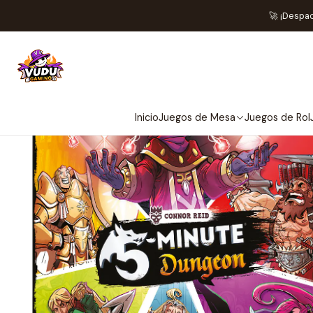
I
🚀 ¡Despa
Inicio
Juegos de Mesa
Juegos de Rol