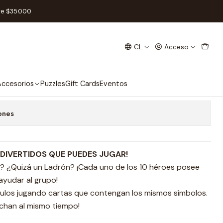
l
re $35.000
CL
Acceso
eon - Español
 favoritos
ccesorios
Puzzles
Gift Cards
Eventos
ones
DIVERTIDOS QUE PUEDES JUGAR!
? ¿Quizá un Ladrón? ¡Cada uno de los 10 héroes posee
ayudar al grupo!
ulos jugando cartas que contengan los mismos símbolos.
uchan al mismo tiempo!