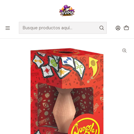
🚀 ¡Despachamos a todo Chile! Envío GRATIS a Regiones sobre
$100.000 y a RM sobre $35.000
Inicio
Juegos de Mesa
Competitivos
Jungle Speed Eco - Español