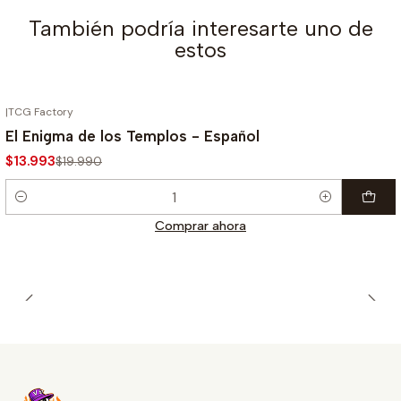
También podría interesarte uno de
estos
|
TCG Factory
-30%
El Enigma de los Templos - Español
$13.993
$19.990
Cantidad
Comprar ahora