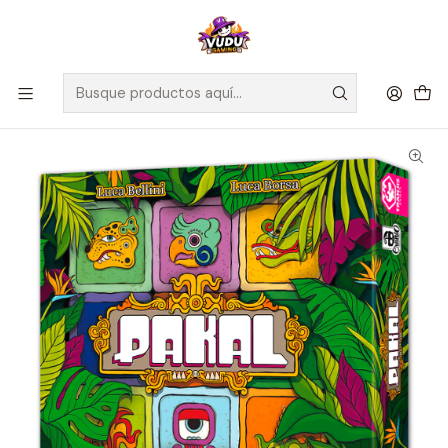
🚀 ¡Despachamos a todo Chile! Envío GRATIS a Regiones sobre
$100.000 y a RM sobre $35.000
Inicio
Juegos de Mesa
Editorial
Devir
Pakal - Español