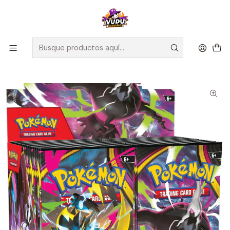
🚀 ¡Despachamos a todo Chile! Envío GRATIS a Regiones sobre
$100.000 y a RM sobre $35.000
Inicio
Juegos de Cartas TCG
Pokémon
Sellados Pokémon
Pokemon TCG: Mega Evolution Pitch Black- Booster Box -
Inglés