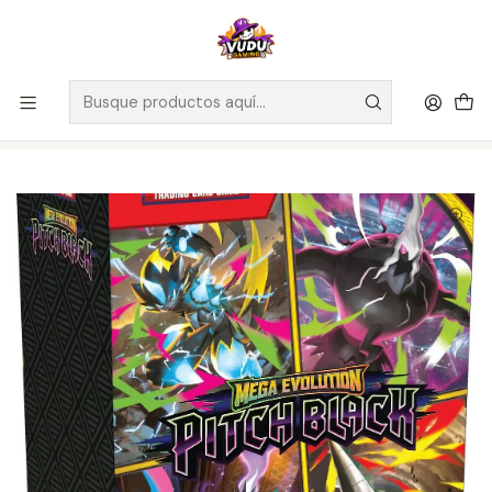
🚀 ¡Despachamos a todo Chile! Envío GRATIS a Regiones sobre
$100.000 y a RM sobre $35.000
Inicio
Juegos de Cartas TCG
Pokémon
Preventas Pokémon
Pokemon TCG: Mega Evolution Pitch Black- Booster Bundle -
Inglés