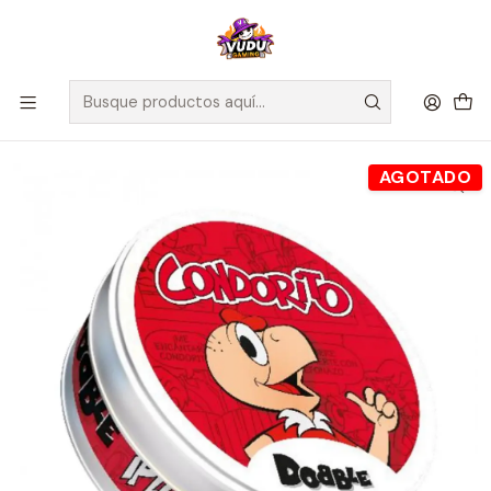
🚀 ¡Despachamos a todo Chile! Envío GRATIS a Regiones sobre
$100.000 y a RM sobre $35.000
Inicio
Juegos de Mesa
Competitivos
Dobble Condorito - Español
AGOTADO