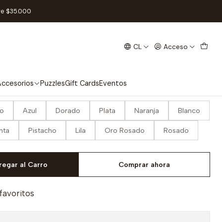
Fortuna - Matte
re $35.000
CL
Acceso
andard Zero Mulligan Fortuna
ccesorios
Puzzles
Gift Cards
Eventos
lo
Azul
Dorado
Plata
Naranja
Blanco
nta
Pistacho
Lila
Oro Rosado
Rosado
regar al Carro
Comprar ahora
 favoritos