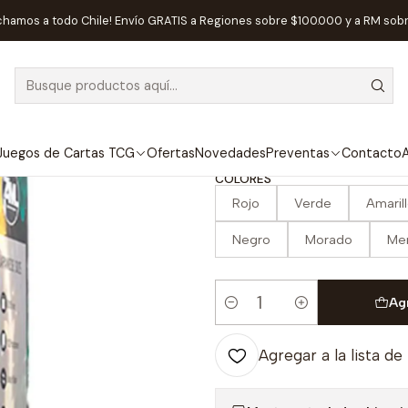
ios
Protectores de Cartas
Protectores Standard Zero Mulligan 
chamos a todo Chile! Envío GRATIS a Regiones sobre $100.000 y a RM sob
|
Protectores St
- Matte
Juegos de Cartas TCG
Ofertas
Novedades
Preventas
Contacto
A
COLORES
Rojo
Verde
Amaril
Negro
Morado
Me
Ag
Cantidad
Agregar a la lista de