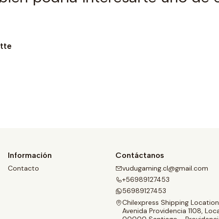
tte
Ver opciones
Información
Contáctanos
Contacto
vudugaming.cl@gmail.com
+56989127453
56989127453
Chilexpress Shipping Location
Avenida Providencia 1108, Loca
00000 Santiago - Providenci