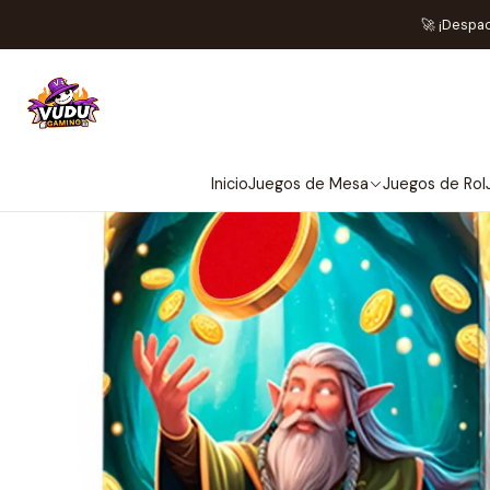
Inicio
Accesor
🚀 ¡Despa
Inicio
Juegos de Mesa
Juegos de Rol