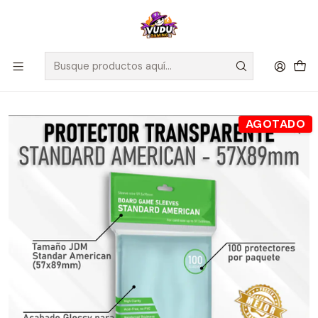
🚀 ¡Despachamos a todo Chile! Envío GRATIS a Regiones sobre
$100.000 y a RM sobre $35.000
Inicio
Accesorios
Protectores de Cartas
Top Deck - Protector Transparente 57.5x89mm - Standard
American
AGOTADO