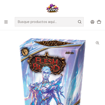
🚀 ¡Despachamos a todo Chile! Envío GRATIS a Regiones sobre
$100.000 y a RM sobre $35.000
Inicio
Juegos de Cartas TCG
Flesh and Blood
Sellado Flesh and Blood
Flesh and Blood TCG: Zyggy Armory Deck - Inglés