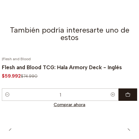
También podría interesarte uno de
estos
|
Flesh and Blood
-20%
Flesh and Blood TCG: Hala Armory Deck - Inglés
$59.992
$74.990
Cantidad
Comprar ahora