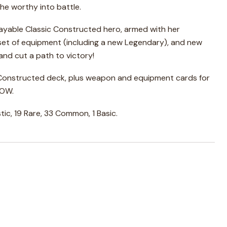
the worthy into battle.
ayable Classic Constructed hero, armed with her
l set of equipment (including a new Legendary), and new
nd cut a path to victory!
Constructed deck, plus weapon and equipment cards for
VOW.
stic, 19 Rare, 33 Common, 1 Basic.