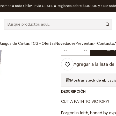
CG
Flesh and Blood
Sellado Flesh and Blood
Flesh and Blood TCG
chamos a todo Chile! Envío GRATIS a Regiones sobre $100.000 y a RM sob
|
Flesh and Blo
Inglés
Juegos de Cartas TCG
Ofertas
Novedades
Preventas
Contacto
A
Ag
Cantidad
Agregar a la lista de
Mostrar stock de ubicaci
DESCRIPCIÓN
CUT A PATH TO VICTORY!
Forged in faith, honed by exp