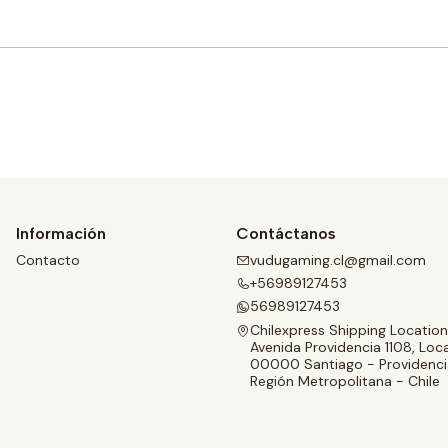
Comprar ahora
Información
Contáctanos
Contacto
vudugaming.cl@gmail.com
+56989127453
56989127453
Chilexpress Shipping Location
Avenida Providencia 1108, Loca
00000 Santiago - Providenci
Región Metropolitana - Chile