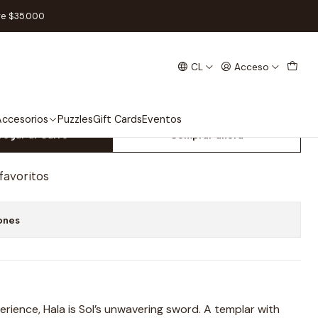
: Hala Armory Deck - Inglés
re $35.000
CL
Acceso
od TCG: Hala Armory Deck -
ccesorios
Puzzles
Gift Cards
Eventos
regar al Carro
Comprar ahora
 favoritos
ones
erience, Hala is Sol’s unwavering sword. A templar with