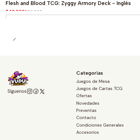
-20%
Flesh and Blood TCG: Zyggy Armory Deck - Inglés
$43.992
$54.990
Cantidad
Categorías
Juegos de Mesa
Juegos de Cartas TCG
Síguenos
Ofertas
Novedades
Preventas
Contacto
Condiciones Generales
Accesorios