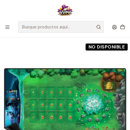
🚀 ¡Despachamos a todo Chile! Envío GRATIS a Regiones sobre
$100.000 y a RM sobre $35.000
Inicio
Preventas
Maldito Games
Preventa - TAPETE OFICIAL - LIVING FOREST
NO DISPONIBLE