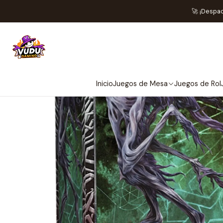
In
🚀 ¡Despa
Inicio
Juegos de Mesa
Juegos de Rol