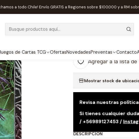
icio
Preventas
Preventa - Cthulhu Death May Die Ithaqua - Espa
chamos a todo Chile! Envío GRATIS a Regiones sobre $100.000 y a RM sob
|
AGOTADO
Preventa - Ct
- Español
Juegos de Cartas TCG
Ofertas
Novedades
Preventas
Contacto
A
Agregar a la lista de
Mostrar stock de ubicaci
Revisa nuestras polític
Si tienes cualquier du
/ +56989127453 /
Insta
DESCRIPCIÓN