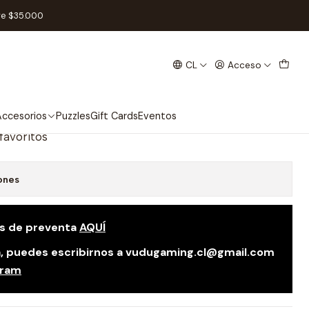
ñol
re $35.000
CL
Acceso
hulhu Death May Die Ithaqua
ccesorios
Puzzles
Gift Cards
Eventos
 favoritos
ones
as de preventa
AQUÍ
da, puedes escribirnos a vudugaming.cl@gmail.com
gram