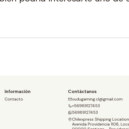
Comprar ahora
Información
Contáctanos
Contacto
vudugaming.cl@gmail.com
+56989127453
56989127453
Chilexpress Shipping Location
Avenida Providencia 1108, Loca
00000 Santiago - Providenci