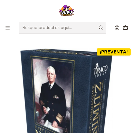
🚀 ¡Despachamos a todo Chile! Envío GRATIS a Regiones sobre
$100.000 y a RM sobre $35.000
Inicio
Preventas
Preventa - Fleet Commander: NIMITZ + Expansión ISLAS para
NIMITZ - Español
¡PREVENTA!