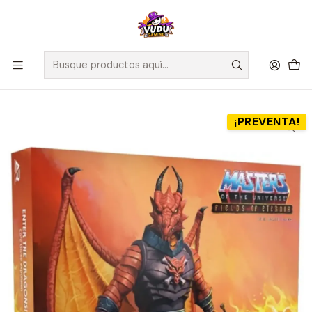
🚀 ¡Despachamos a todo Chile! Envío GRATIS a Regiones sobre
$100.000 y a RM sobre $35.000
Inicio
Preventas
Preventa - Fields of Eternia Llegan los Dragones - Masters of
the Universe - Español
¡PREVENTA!