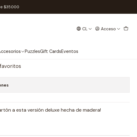
ra
re $35.000
CL
Acceso
l Eterno De Madera
regar al Carro
Comprar ahora
ccesorios
Puzzles
Gift Cards
Eventos
 favoritos
ones
artón a esta versión deluxe hecha de madera!