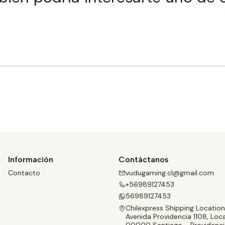
Comprar ahora
Información
Contáctanos
Contacto
vudugaming.cl@gmail.com
+56989127453
56989127453
Chilexpress Shipping Location
Avenida Providencia 1108, Loca
00000 Santiago - Providenci