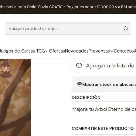
nicio
Preventas
Maldito Games
Everdell: Árbol Eterno De Made
chamos a todo Chile! Envío GRATIS a Regiones sobre $100.000 y a RM sob
|
Everdell: Árbo
Ag
Juegos de Cartas TCG
Ofertas
Novedades
Preventas
Contacto
A
Cantidad
Agregar a la lista de
Mostrar stock de ubicaci
DESCRIPCIÓN
¡Mejora tu Árbol Eterno de c
COMPARTIR ESTE PRODUCTO