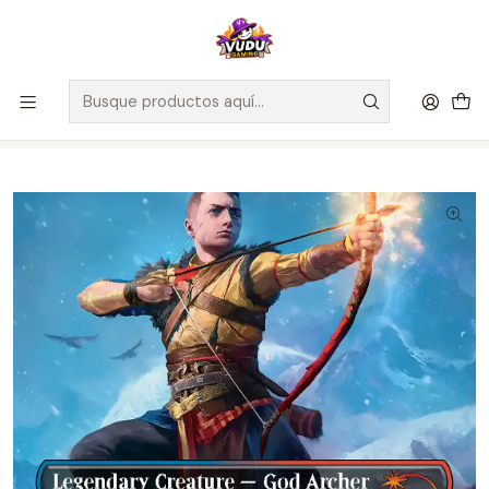
🚀 ¡Despachamos a todo Chile! Envío GRATIS a Regiones sobre
$100.000 y a RM sobre $35.000
Inicio
Juegos de Cartas TCG
Magic The Gathering
Sellados Magic The Gathering
MTG [EN] Secret Lair Drop - God of War: Redemption - Regular
- Inglés