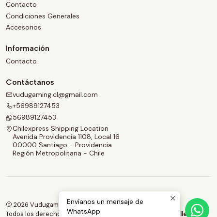
Contacto
Condiciones Generales
Accesorios
Información
Contacto
Contáctanos
vudugaming.cl@gmail.com
+56989127453
56989127453
Chilexpress Shipping Location
Avenida Providencia 1108, Local 16
00000 Santiago - Providencia
Región Metropolitana - Chile
Envíanos un mensaje de
2026 Vudugaming.
WhatsApp
Todos los derechos reservados.
Desarrollado por Jumpseller
.