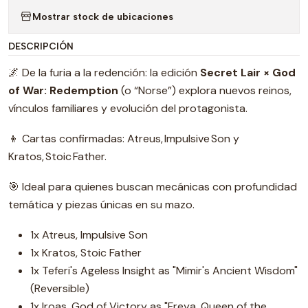
Mostrar stock de ubicaciones
DESCRIPCIÓN
🌌 De la furia a la redención: la edición
Secret Lair × God
of War: Redemption
(o “Norse”) explora nuevos reinos,
vínculos familiares y evolución del protagonista.
👦 Cartas confirmadas: Atreus, Impulsive Son y
Kratos, Stoic Father.
🎯 Ideal para quienes buscan mecánicas con profundidad
temática y piezas únicas en su mazo.
1x Atreus, Impulsive Son
1x Kratos, Stoic Father
1x Teferi's Ageless Insight as "Mimir's Ancient Wisdom"
(Reversible)
1x Iroas, God of Victory as "Freya, Queen of the