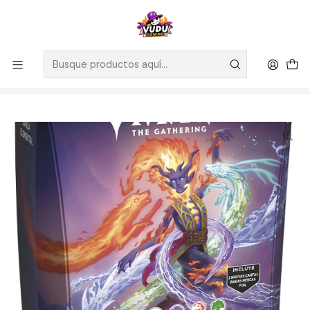
🚀 ¡Despachamos a todo Chile! Envío GRATIS a Regiones sobre
$100.000 y a RM sobre $35.000
Inicio
Juegos de Cartas TCG
Magic The Gathering
Sellados Magic The Gathering
MTG - Lorwyn Eclipsed - Commander Deck Danza elemental -
Español