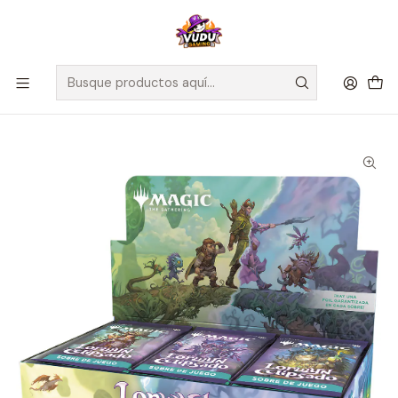
🚀 ¡Despachamos a todo Chile! Envío GRATIS a Regiones sobre
$100.000 y a RM sobre $35.000
Inicio
Juegos de Cartas TCG
Magic The Gathering
Sellados Magic The Gathering
MTG - Lorwyn Eclipsed - Play Booster - Español