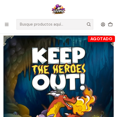
🚀 ¡Despachamos a todo Chile! Envío GRATIS a Regiones sobre
$100.000 y a RM sobre $35.000
Inicio
Preventas
Preventa - Keep The Heroes Out - Español
AGOTADO