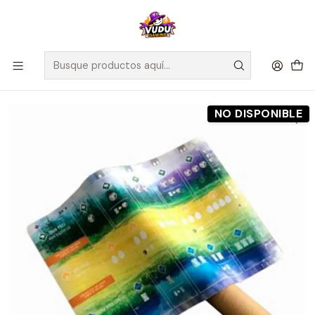
🚀 ¡Despachamos a todo Chile! Envío GRATIS a Regiones sobre
$100.000 y a RM sobre $35.000
Inicio
Preventas
Maldito Games
Preventa - Tapete Wingspan - Accesorio
NO DISPONIBLE