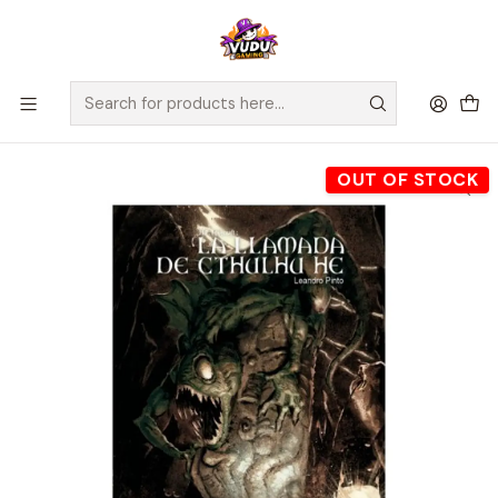
🚀 ¡Despachamos a todo Chile! Envío GRATIS a Regiones sobre
$100.000 y a RM sobre $35.000
Home
Novedades
CHOOSE CTHULHU 0 LA LLAMADA DE CTHULH HE (TAPA DURA)
OUT OF STOCK