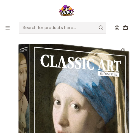
🚀 ¡Despachamos a todo Chile! Envío GRATIS a Regiones sobre
$100.000 y a RM sobre $35.000
Home
Juegos de Mesa
Competitivos
CLASSIC ART - Español