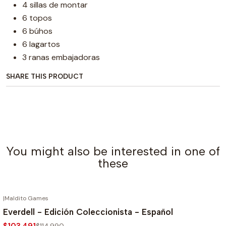
4 sillas de montar
6 topos
6 búhos
6 lagartos
3 ranas embajadoras
SHARE THIS PRODUCT
You might also be interested in one of
these
|
Maldito Games
OUT OF STOCK
-10%
Everdell - Edición Coleccionista - Español