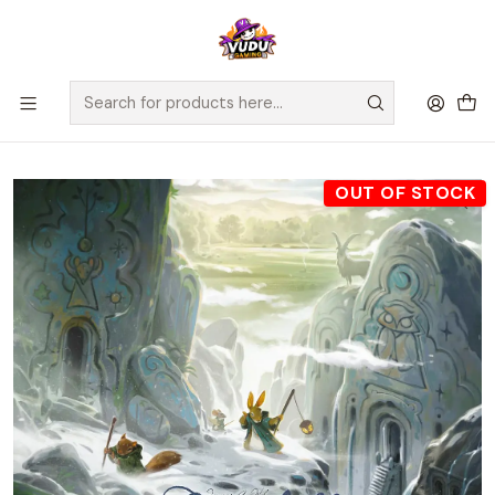
🚀 ¡Despachamos a todo Chile! Envío GRATIS a Regiones sobre
$100.000 y a RM sobre $35.000
Home
Juegos de Mesa
Editorial
Maldito Games
Everdell Expansión Spirecrest - Edición Coleccionista -
Español
OUT OF STOCK