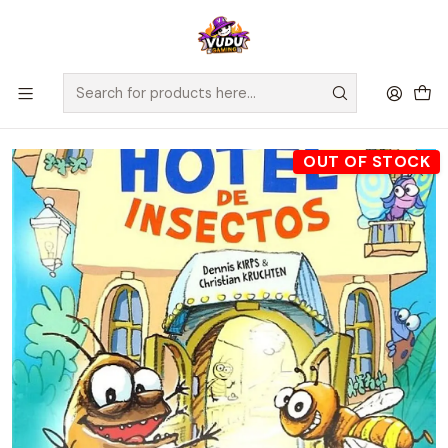
🚀 ¡Despachamos a todo Chile! Envío GRATIS a Regiones sobre
$100.000 y a RM sobre $35.000
Home
Juegos de Mesa
Competitivos
Hotel de Insectos - Juego de Mesa - (Español)
OUT OF STOCK