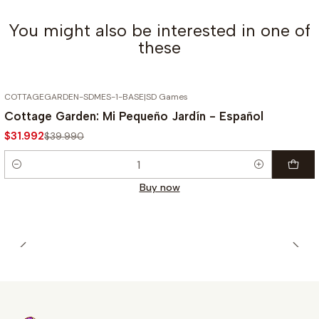
You might also be interested in one of
these
COTTAGEGARDEN-SDMES-1-BASE
|
SD Games
-20%
Cottage Garden: Mi Pequeño Jardín - Español
$31.992
$39.990
Quantity
Buy now