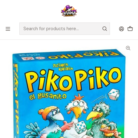
🚀 ¡Despachamos a todo Chile! Envío GRATIS a Regiones sobre
$100.000 y a RM sobre $35.000
Home
Juegos de Mesa
Competitivos
Piko Piko - Español