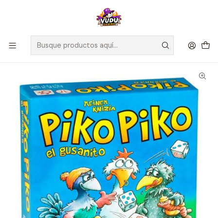
🚀 ¡Despachamos a todo Chile! Envío GRATIS a Regiones sobre
$100.000 y a RM sobre $35.000
Inicio
Juegos de Mesa
Competitivos
Piko Piko - Español