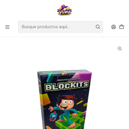
🚀 ¡Despachamos a todo Chile! Envío GRATIS a Regiones sobre
$100.000 y a RM sobre $35.000
Inicio
Juegos de Mesa
Editorial
Salta Pal Lao
Blockits - Español