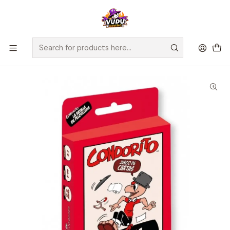
🚀 ¡Despachamos a todo Chile! Envío GRATIS a Regiones sobre
$100.000 y a RM sobre $35.000
Home
Juegos de Mesa
Competitivos
Condorito - La Batalla de Pelotihuelle - Español