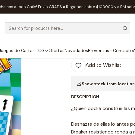
ome
Juegos de Mesa
Editorial
Fractal
Combo Breaker - Españ
chamos a todo Chile! Envío GRATIS a Regiones sobre $100.000 y a RM sob
|
Combo Breaker
Juegos de Cartas TCG
Ofertas
Novedades
Preventas
Contacto
A
Quantity
Add to Wishlist
Show stock from location
DESCRIPTION
¿Quién podrá construir las 
Deshazte de ellas lo antes p
Breaker resistiendo ronda a 