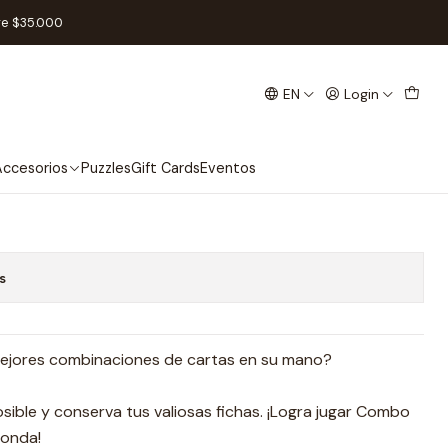
ol
re $35.000
EN
Login
 - Español
Add to Cart
Buy now
ccesorios
Puzzles
Gift Cards
Eventos
s
mejores combinaciones de cartas en su mano?
osible y conserva tus valiosas fichas. ¡Logra jugar Combo
ronda!