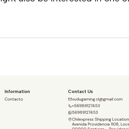
Buy now
Information
Contact Us
Contacto
vudugaming.cl@gmail.com
+56989127453
56989127453
Chilexpress Shipping Location
Avenida Providencia 1108, Loca
00000 Santiago - Providenci