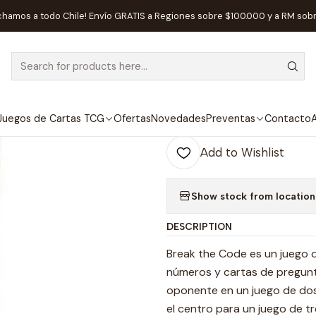
Home
Juegos de Mesa
Editorial
Devir
Break the code - Españo
chamos a todo Chile! Envío GRATIS a Regiones sobre $100.000 y a RM sob
|
Break the cod
Juegos de Cartas TCG
Ofertas
Novedades
Preventas
Contacto
A
Quantity
Add to Wishlist
Show stock from location
DESCRIPTION
Break the Code es un juego d
números y cartas de pregunta
oponente en un juego de dos 
el centro para un juego de t