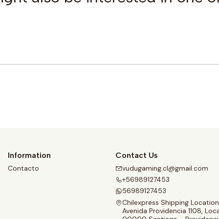
Buy now
Information
Contact Us
Contacto
vudugaming.cl@gmail.com
+56989127453
56989127453
Chilexpress Shipping Location
Avenida Providencia 1108, Loca
00000 Santiago - Providenci