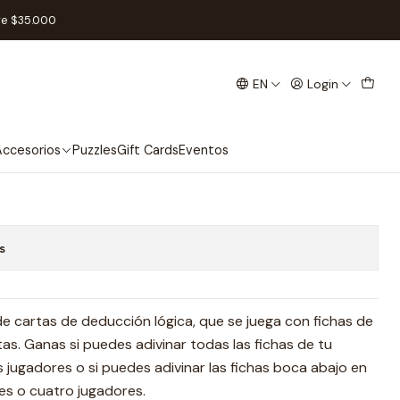
l
re $35.000
EN
Login
e - Español
Add to Cart
Buy now
ccesorios
Puzzles
Gift Cards
Eventos
s
e cartas de deducción lógica, que se juega con fichas de
s. Ganas si puedes adivinar todas las fichas de tu
jugadores o si puedes adivinar las fichas boca abajo en
res o cuatro jugadores.