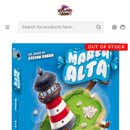
🚀 ¡Despachamos a todo Chile! Envío GRATIS a Regiones sobre
$100.000 y a RM sobre $35.000
Home
Juegos de Mesa
Editorial
Fractal
¡MAREA ALTA! - Español
OUT OF STOCK