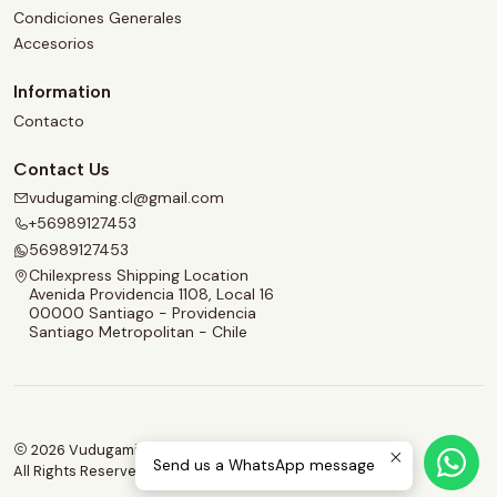
Condiciones Generales
Accesorios
Information
Contacto
Contact Us
vudugaming.cl@gmail.com
+56989127453
56989127453
Chilexpress Shipping Location
Avenida Providencia 1108, Local 16
00000 Santiago - Providencia
Santiago Metropolitan - Chile
2026 Vudugaming.
Send us a WhatsApp message
All Rights Reserved.
Powered by Jumpseller
.