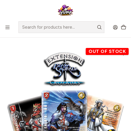
🚀 ¡Despachamos a todo Chile! Envío GRATIS a Regiones sobre
$100.000 y a RM sobre $35.000
Home
Juegos de Cartas TCG
Mitos y Leyendas
Sellados Mitos y Leyendas
Mitos y Leyendas - Colección Completa 20 años "Cruzadas"
OUT OF STOCK