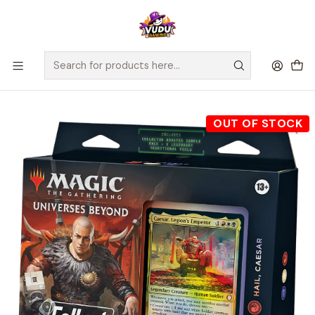
🚀 ¡Despachamos a todo Chile! Envío GRATIS a Regiones sobre
$100.000 y a RM sobre $35.000
Home
Juegos de Cartas TCG
Magic The Gathering
Sellados Magic The Gathering
MTG Commander Deck: Fallout - Hail, Caesar - Inglés
OUT OF STOCK