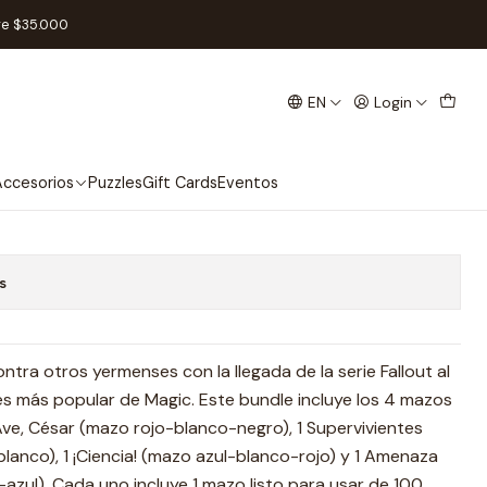
Deck: Fallout - Science! - Inglés
re $35.000
EN
Login
 Deck: Fallout - Science! -
ccesorios
Puzzles
Gift Cards
Eventos
s
ntra otros yermenses con la llegada de la serie Fallout al
s más popular de Magic. Este bundle incluye los 4 mazos
ve, César (mazo rojo-blanco-negro), 1 Supervivientes
anco), 1 ¡Ciencia! (mazo azul-blanco-rojo) y 1 Amenaza
zul). Cada uno incluye 1 mazo listo para usar de 100