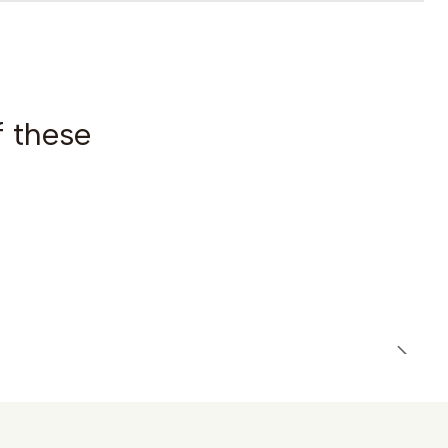
f these
|
OUT OF STOCK