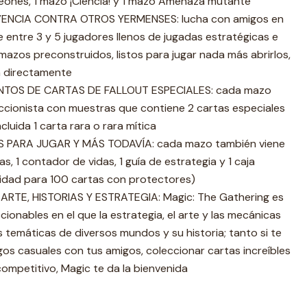
eones, 1 mazo ¡Ciencia! y 1 mazo Amenaza mutante
ENCIA CONTRA OTROS YERMENSES: lucha con amigos en
 entre 3 y 5 jugadores llenos de jugadas estratégicas e
 mazos preconstruidos, listos para jugar nada más abrirlos,
n directamente
TOS DE CARTAS DE FALLOUT ESPECIALES: cada mazo
eccionista con muestras que contiene 2 cartas especiales
cluida 1 carta rara o rara mítica
 PARA JUGAR Y MÁS TODAVÍA: cada mazo también viene
s, 1 contador de vidas, 1 guía de estrategia y 1 caja
dad para 100 cartas con protectores)
RTE, HISTORIAS Y ESTRATEGIA: Magic: The Gathering es
ionables en el que la estrategia, el arte y las mecánicas
s temáticas de diversos mundos y su historia; tanto si te
egos casuales con tus amigos, coleccionar cartas increíbles
ompetitivo, Magic te da la bienvenida