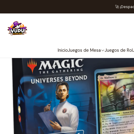
Home
Juegos de Cartas TCG
M
🚀 ¡Despa
OU
Inicio
Juegos de Mesa
Juegos de Rol