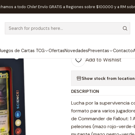
agic The Gathering
Sellados Magic The Gathering
MTG Commander 
chamos a todo Chile! Envío GRATIS a Regiones sobre $100.000 y a RM sob
|
T OF STOCK
MTG Commander
Inglés
Juegos de Cartas TCG
Ofertas
Novedades
Preventas
Contacto
A
Add to Wishlist
Show stock from location
DESCRIPTION
Lucha por la supervivencia co
formato para varios jugadore
de Commander de Fallout: 1 A
peleones (mazo rojo-verde-bl
mutante (mazo negro-verde-a