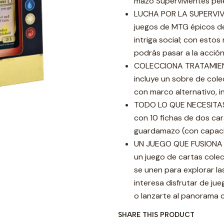
mazo Supervivientes pel
LUCHA POR LA SUPERVIV
juegos de MTG épicos de
intriga social; con estos
podrás pasar a la acció
COLECCIONA TRATAMIEN
incluye un sobre de col
con marco alternativo, in
TODO LO QUE NECESITAS
con 10 fichas de dos cara
guardamazo (con capaci
UN JUEGO QUE FUSIONA A
un juego de cartas colecc
se unen para explorar la
interesa disfrutar de ju
o lanzarte al panorama c
SHARE THIS PRODUCT