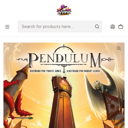
🚀 ¡Despachamos a todo Chile! Envío GRATIS a Regiones sobre
$100.000 y a RM sobre $35.000
Home
Juegos de Mesa
Editorial
Maldito Games
Pendulum - Español