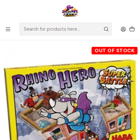
🚀 ¡Despachamos a todo Chile! Envío GRATIS a Regiones sobre
$100.000 y a RM sobre $35.000
Home
Juegos de Mesa
Competitivos
Rhino Hero Superbattle - Español
OUT OF STOCK