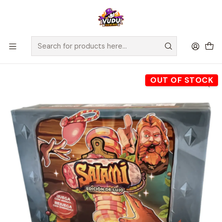
🚀 ¡Despachamos a todo Chile! Envío GRATIS a Regiones sobre
$100.000 y a RM sobre $35.000
Home
Juegos de Mesa
Competitivos
Salami - Edición de Lujo - Español
OUT OF STOCK