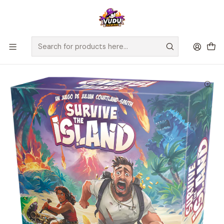
🚀 ¡Despachamos a todo Chile! Envío GRATIS a Regiones sobre
$100.000 y a RM sobre $35.000
Home
Juegos de Mesa
Competitivos
Survive The Island - Español