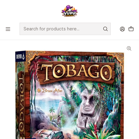
🚀 ¡Despachamos a todo Chile! Envío GRATIS a Regiones sobre
$100.000 y a RM sobre $35.000
Home
Juegos de Mesa
Editorial
Devir
Tobago - Español