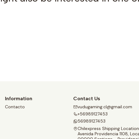
See details
Information
Contact Us
Contacto
vudugaming.cl@gmail.com
+56989127453
56989127453
Chilexpress Shipping Location
Avenida Providencia 1108, Loca
00000 Santiago - Providenci