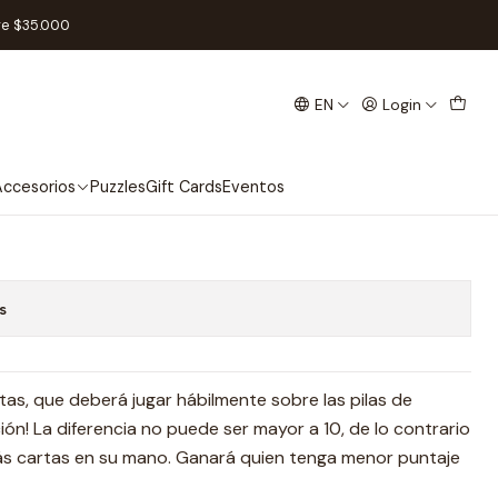
spañol
re $35.000
EN
Login
go de mesa - Español
Add to Cart
Buy now
ccesorios
Puzzles
Gift Cards
Eventos
s
tas, que deberá jugar hábilmente sobre las pilas de
ón! La diferencia no puede ser mayor a 10, de lo contrario
más cartas en su mano. Ganará quien tenga menor puntaje