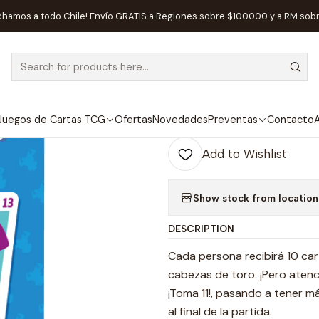
Juegos de Mesa
Editorial
Fractal
Toma 11 - Juego de mesa - E
chamos a todo Chile! Envío GRATIS a Regiones sobre $100.000 y a RM sob
|
Toma 11 - Jue
Juegos de Cartas TCG
Ofertas
Novedades
Preventas
Contacto
A
Quantity
Add to Wishlist
Show stock from location
DESCRIPTION
Cada persona recibirá 10 car
cabezas de toro. ¡Pero atenci
¡Toma 11!, pasando a tener 
al final de la partida.