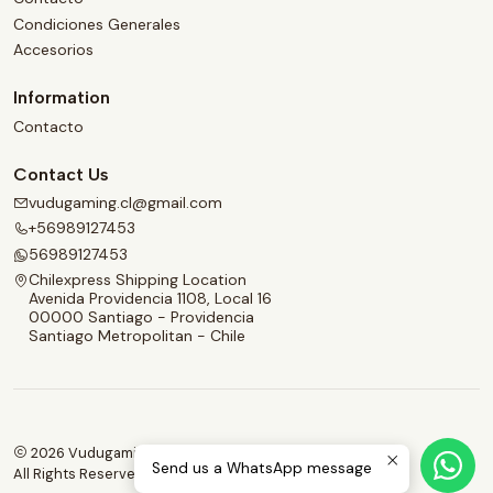
Condiciones Generales
Accesorios
Information
Contacto
Contact Us
vudugaming.cl@gmail.com
+56989127453
56989127453
Chilexpress Shipping Location
Avenida Providencia 1108, Local 16
00000 Santiago - Providencia
Santiago Metropolitan - Chile
2026 Vudugaming.
Send us a WhatsApp message
All Rights Reserved.
Powered by Jumpseller
.