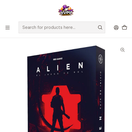
🚀 ¡Despachamos a todo Chile! Envío GRATIS a Regiones sobre
$100.000 y a RM sobre $35.000
Home
Juegos de Mesa
Alien: el juego de rol Caja de inicio - Español