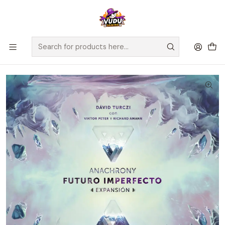
🚀 ¡Despachamos a todo Chile! Envío GRATIS a Regiones sobre
$100.000 y a RM sobre $35.000
Home
Juegos de Mesa
Editorial
Maldito Games
Anachrony - Expansión Futuro Imperfecto - Español