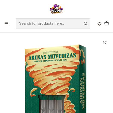
🚀 ¡Despachamos a todo Chile! Envío GRATIS a Regiones sobre
$100.000 y a RM sobre $35.000
Home
Juegos de Mesa
Cooperativos
Arenas Movedizas - Español