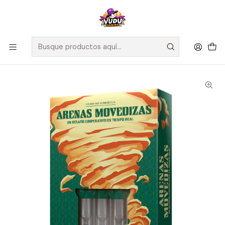
🚀 ¡Despachamos a todo Chile! Envío GRATIS a Regiones sobre
$100.000 y a RM sobre $35.000
Inicio
Juegos de Mesa
Cooperativos
Arenas Movedizas - Español