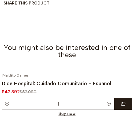
SHARE THIS PRODUCT
You might also be interested in one of
these
|
Maldito Games
-20%
Dice Hospital: Cuidado Comunitario - Español
$42.392
$52.990
Quantity
Buy now