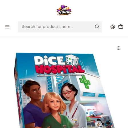
🚀 ¡Despachamos a todo Chile! Envío GRATIS a Regiones sobre
$100.000 y a RM sobre $35.000
Home
Juegos de Mesa
Editorial
Maldito Games
Dice Hospital - Español