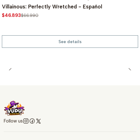
-30%
Villainous: Perfectly Wretched - Español
$46.893
$66.990
See details
Follow us