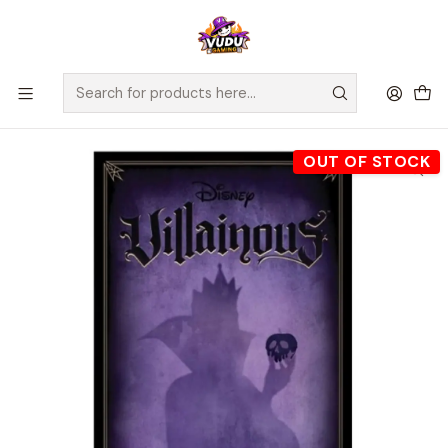
🚀 ¡Despachamos a todo Chile! Envío GRATIS a Regiones sobre
$100.000 y a RM sobre $35.000
Home
Juegos de Mesa
Editorial
Maldito Games
Villainous - Expansión Wicked to the Core - Español
OUT OF STOCK