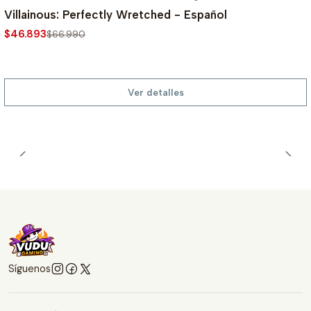
-30%
Villainous: Perfectly Wretched - Español
$46.893
$66.990
Ver detalles
Síguenos