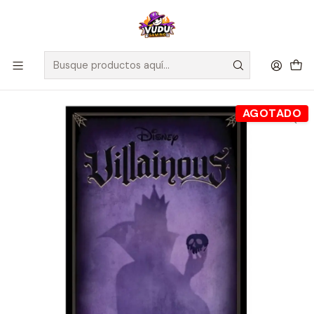
🚀 ¡Despachamos a todo Chile! Envío GRATIS a Regiones sobre
$100.000 y a RM sobre $35.000
Inicio
Juegos de Mesa
Editorial
Maldito Games
Villainous - Expansión Wicked to the Core - Español
AGOTADO